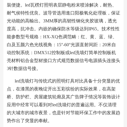
裝便捷。led瓦楞灯照明表层静电粉末喷涂解决，耐热、
耐气侯特性优良。波导管选用進口阳极氧化处理板，保证
光动能的高輸出。3MM厚的高韧性钢化夹胶玻璃，透光
度高，抗冲击。内嵌的确保防水等级达到IP65。技术性性
能参数型号规格：HX-XQ色调范畴：红、黄、蓝、绿、
白及五颜六色光线视角：15°-60°光源直射间距：20米自
动控制系统：DMX512控制板或led洗墙灯简单控制板机
壳材料铝合金型材接口方式规范数据信号电源插头连接头
3针数据信号接。
led洗墙灯与传统式的照明灯具对比具备十分突显的优
点，在漆黑的夜晚绽开出五彩缤纷的实际效果，在高架
桥、防护栏、房屋建筑轮廊及其广告牌子情况等装饰设计
应用中经常可以看到对led洗墙灯的普遍运用。不仅清理
的大城市的城市夜景，也是针对节能环保工作中的发展趋
势作出了突显的奉献。