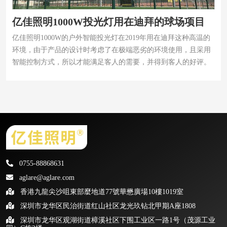
亿佳照明1000W投光灯用在迪拜的球场项目
亿佳照明1000W的户外智能投光灯在2019年用在迪拜这种高温的
环境，由于产品的设计时考虑了在极端恶劣的环境使用，且采用
智能控制方式，所以才能满足客人的需要，并得到客人的好评。
0755-88868631
aglare@aglare.com
香港九龍尖沙咀東部麼地道77號華懋廣場10樓1019室
深圳市龙华区民治街道红山社区龙光玖钻北甲期A座1808
深圳市龙华区观湖街道樟溪社区下围工业区一路1号（茂源工业