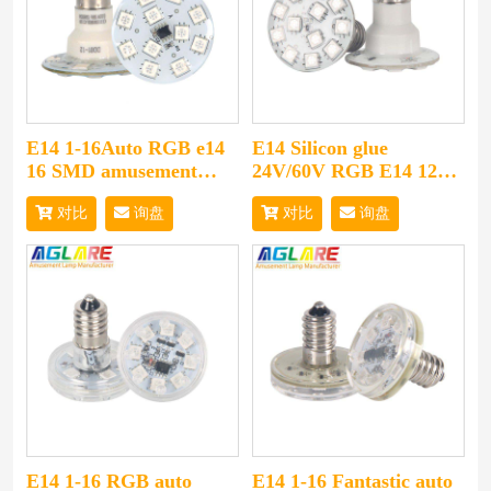
E14 1-16Auto RGB e14
E14 Silicon glue
16 SMD amusement
24V/60V RGB E14 12pcs
light for fairground
5050 SMD amusement
对比
询盘
对比
询盘
LED lamp for
amusement rides
E14 1-16 RGB auto
E14 1-16 Fantastic auto