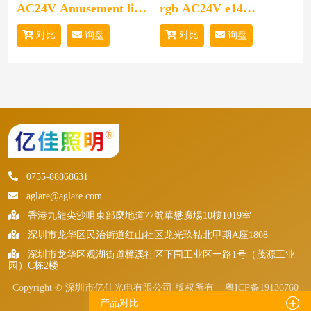
AC24V Amusement light
rgb AC24V e14
Amusement rides Led
amusement led LIGHT
对比
询盘
对比
询盘
Light
0755-88868631
aglare@aglare.com
香港九龍尖沙咀東部麼地道77號華懋廣場10樓1019室
深圳市龙华区民治街道红山社区龙光玖钻北甲期A座1808
深圳市龙华区观湖街道樟溪社区下围工业区一路1号（茂源工业
园）C栋2楼
Copyright © 深圳市亿佳光电有限公司 版权所有
粤ICP备19136760
号
技术支持
网站地图
产品对比